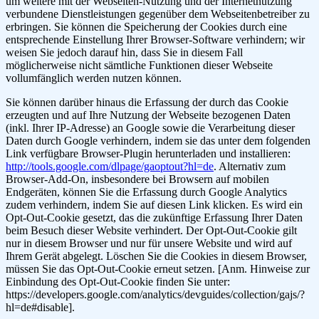
um weitere mit der Webseiten-Nutzung und der Internetnutzung
verbundene Dienstleistungen gegenüber dem Webseitenbetreiber zu
erbringen. Sie können die Speicherung der Cookies durch eine
entsprechende Einstellung Ihrer Browser-Software verhindern; wir
weisen Sie jedoch darauf hin, dass Sie in diesem Fall
möglicherweise nicht sämtliche Funktionen dieser Webseite
vollumfänglich werden nutzen können.
Sie können darüber hinaus die Erfassung der durch das Cookie
erzeugten und auf Ihre Nutzung der Webseite bezogenen Daten
(inkl. Ihrer IP-Adresse) an Google sowie die Verarbeitung dieser
Daten durch Google verhindern, indem sie das unter dem folgenden
Link verfügbare Browser-Plugin herunterladen und installieren:
http://tools.google.com/dlpage/gaoptout?hl=de
. Alternativ zum
Browser-Add-On, insbesondere bei Browsern auf mobilen
Endgeräten, können Sie die Erfassung durch Google Analytics
zudem verhindern, indem Sie
auf diesen Link klicken
. Es wird ein
Opt-Out-Cookie gesetzt, das die zukünftige Erfassung Ihrer Daten
beim Besuch dieser Website verhindert. Der Opt-Out-Cookie gilt
nur in diesem Browser und nur für unsere Website und wird auf
Ihrem Gerät abgelegt. Löschen Sie die Cookies in diesem Browser,
müssen Sie das Opt-Out-Cookie erneut setzen. [Anm. Hinweise zur
Einbindung des Opt-Out-Cookie finden Sie unter:
https://developers.google.com/analytics/devguides/collection/gajs/?
hl=de#disable].