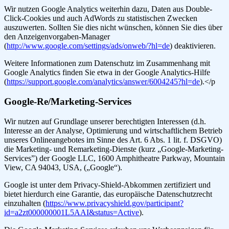
Wir nutzen Google Analytics weiterhin dazu, Daten aus Double-
Click-Cookies und auch AdWords zu statistischen Zwecken
auszuwerten. Sollten Sie dies nicht wünschen, können Sie dies über
den Anzeigenvorgaben-Manager
(
http://www.google.com/settings/ads/onweb/?hl=de
) deaktivieren.
Weitere Informationen zum Datenschutz im Zusammenhang mit
Google Analytics finden Sie etwa in der Google Analytics-Hilfe
(
https://support.google.com/analytics/answer/6004245?hl=de
).
</p
Google-Re/Marketing-Services
Wir nutzen auf Grundlage unserer berechtigten Interessen (d.h.
Interesse an der Analyse, Optimierung und wirtschaftlichem Betrieb
unseres Onlineangebotes im Sinne des Art. 6 Abs. 1 lit. f. DSGVO)
die Marketing- und Remarketing-Dienste (kurz „Google-Marketing-
Services”) der Google LLC, 1600 Amphitheatre Parkway, Mountain
View, CA 94043, USA, („Google“).
Google ist unter dem Privacy-Shield-Abkommen zertifiziert und
bietet hierdurch eine Garantie, das europäische Datenschutzrecht
einzuhalten (
https://www.privacyshield.gov/participant?
id=a2zt000000001L5AAI&status=Active
).