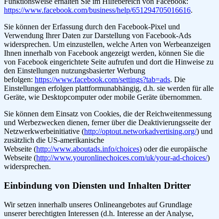
Funktionsweise erhalten Sie im Hilfebereich von Facebook:
https://www.facebook.com/business/help/651294705016616
.
Sie können der Erfassung durch den Facebook-Pixel und
Verwendung Ihrer Daten zur Darstellung von Facebook-Ads
widersprechen. Um einzustellen, welche Arten von Werbeanzeigen
Ihnen innerhalb von Facebook angezeigt werden, können Sie die
von Facebook eingerichtete Seite aufrufen und dort die Hinweise zu
den Einstellungen nutzungsbasierter Werbung
befolgen:
https://www.facebook.com/settings?tab=ads
. Die
Einstellungen erfolgen plattformunabhängig, d.h. sie werden für alle
Geräte, wie Desktopcomputer oder mobile Geräte übernommen.
Sie können dem Einsatz von Cookies, die der Reichweitenmessung
und Werbezwecken dienen, ferner über die Deaktivierungsseite der
Netzwerkwerbeinitiative (
http://optout.networkadvertising.org/
) und
zusätzlich die US-amerikanische
Webseite (
http://www.aboutads.info/choices
) oder die europäische
Webseite (
http://www.youronlinechoices.com/uk/your-ad-choices/
)
widersprechen.
Einbindung von Diensten und Inhalten Dritter
Wir setzen innerhalb unseres Onlineangebotes auf Grundlage
unserer berechtigten Interessen (d.h. Interesse an der Analyse,