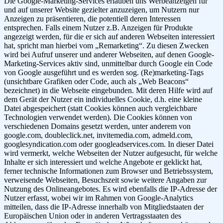
Die Google-Marketing-Services erlauben uns Werbeanzeigen für
und auf unserer Website gezielter anzuzeigen, um Nutzern nur
Anzeigen zu präsentieren, die potentiell deren Interessen
entsprechen. Falls einem Nutzer z.B. Anzeigen für Produkte
angezeigt werden, für die er sich auf anderen Webseiten interessiert
hat, spricht man hierbei vom „Remarketing“. Zu diesen Zwecken
wird bei Aufruf unserer und anderer Webseiten, auf denen Google-
Marketing-Services aktiv sind, unmittelbar durch Google ein Code
von Google ausgeführt und es werden sog. (Re)marketing-Tags
(unsichtbare Grafiken oder Code, auch als „Web Beacons“
bezeichnet) in die Webseite eingebunden. Mit deren Hilfe wird auf
dem Gerät der Nutzer ein individuelles Cookie, d.h. eine kleine
Datei abgespeichert (statt Cookies können auch vergleichbare
Technologien verwendet werden). Die Cookies können von
verschiedenen Domains gesetzt werden, unter anderem von
google.com, doubleclick.net, invitemedia.com, admeld.com,
googlesyndication.com oder googleadservices.com. In dieser Datei
wird vermerkt, welche Webseiten der Nutzer aufgesucht, für welche
Inhalte er sich interessiert und welche Angebote er geklickt hat,
ferner technische Informationen zum Browser und Betriebssystem,
verweisende Webseiten, Besuchszeit sowie weitere Angaben zur
Nutzung des Onlineangebotes. Es wird ebenfalls die IP-Adresse der
Nutzer erfasst, wobei wir im Rahmen von Google-Analytics
mitteilen, dass die IP-Adresse innerhalb von Mitgliedstaaten der
Europäischen Union oder in anderen Vertragsstaaten des