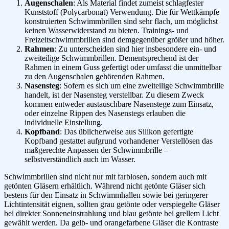
Augenschalen
: Als Material findet zumeist schlagfester
Kunststoff (Polycarbonat) Verwendung. Die für Wettkämpfe
konstruierten Schwimmbrillen sind sehr flach, um möglichst
keinen Wasserwiderstand zu bieten. Trainings- und
Freizeitschwimmbrillen sind demgegenüber größer und höher.
Rahmen
: Zu unterscheiden sind hier insbesondere ein- und
zweiteilige Schwimmbrillen. Dementsprechend ist der
Rahmen in einem Guss gefertigt oder umfasst die unmittelbar
zu den Augenschalen gehörenden Rahmen.
Nasensteg
: Sofern es sich um eine zweiteilige Schwimmbrille
handelt, ist der Nasensteg verstellbar. Zu diesem Zweck
kommen entweder austauschbare Nasenstege zum Einsatz,
oder einzelne Rippen des Nasenstegs erlauben die
individuelle Einstellung.
Kopfband
: Das üblicherweise aus Silikon gefertigte
Kopfband gestattet aufgrund vorhandener Verstellösen das
maßgerechte Anpassen der Schwimmbrille –
selbstverständlich auch im Wasser.
Schwimmbrillen sind nicht nur mit farblosen, sondern auch mit
getönten Gläsern erhältlich. Während nicht getönte Gläser sich
bestens für den Einsatz in Schwimmhallen sowie bei geringerer
Lichtintensität eignen, sollten grau getönte oder verspiegelte Gläser
bei direkter Sonneneinstrahlung und blau getönte bei grellem Licht
gewählt werden. Da gelb- und orangefarbene Gläser die Kontraste