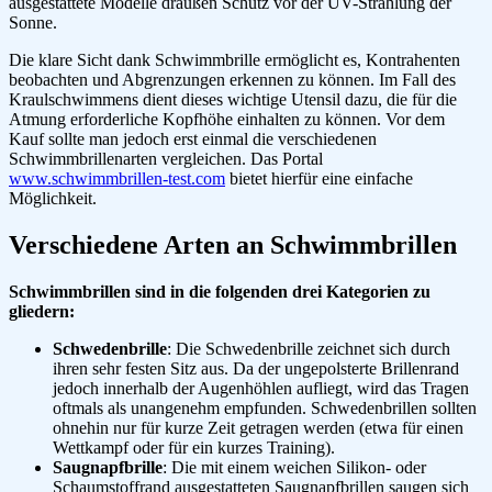
ausgestattete Modelle draußen Schutz vor der UV-Strahlung der
Sonne.
Die klare Sicht dank Schwimmbrille ermöglicht es, Kontrahenten
beobachten und Abgrenzungen erkennen zu können. Im Fall des
Kraulschwimmens dient dieses wichtige Utensil dazu, die für die
Atmung erforderliche Kopfhöhe einhalten zu können. Vor dem
Kauf sollte man jedoch erst einmal die verschiedenen
Schwimmbrillenarten vergleichen. Das Portal
www.schwimmbrillen-test.com
bietet hierfür eine einfache
Möglichkeit.
Verschiedene Arten an Schwimmbrillen
Schwimmbrillen sind in die folgenden drei Kategorien zu
gliedern:
Schwedenbrille
: Die Schwedenbrille zeichnet sich durch
ihren sehr festen Sitz aus. Da der ungepolsterte Brillenrand
jedoch innerhalb der Augenhöhlen aufliegt, wird das Tragen
oftmals als unangenehm empfunden. Schwedenbrillen sollten
ohnehin nur für kurze Zeit getragen werden (etwa für einen
Wettkampf oder für ein kurzes Training).
Saugnapfbrille
: Die mit einem weichen Silikon- oder
Schaumstoffrand ausgestatteten Saugnapfbrillen saugen sich